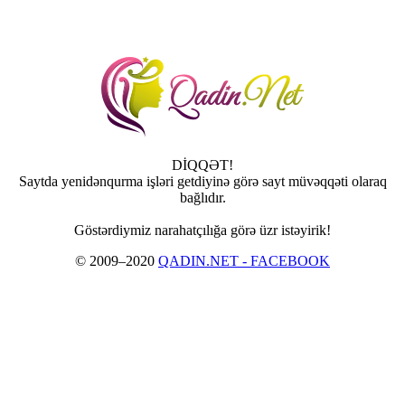
DİQQƏT!
Saytda yenidənqurma işləri getdiyinə görə sayt müvəqqəti olaraq
bağlıdır.
Göstərdiymiz narahatçılığa görə üzr istəyirik!
© 2009–2020
QADIN.NET - FACEBOOK