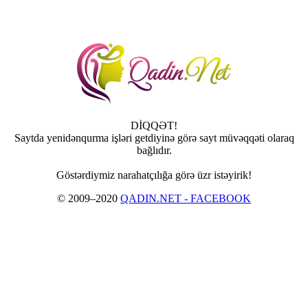
DİQQƏT!
Saytda yenidənqurma işləri getdiyinə görə sayt müvəqqəti olaraq
bağlıdır.
Göstərdiymiz narahatçılığa görə üzr istəyirik!
© 2009–2020
QADIN.NET - FACEBOOK