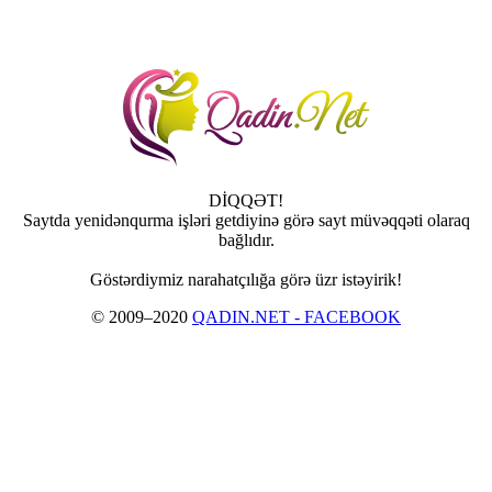
DİQQƏT!
Saytda yenidənqurma işləri getdiyinə görə sayt müvəqqəti olaraq
bağlıdır.
Göstərdiymiz narahatçılığa görə üzr istəyirik!
© 2009–2020
QADIN.NET - FACEBOOK