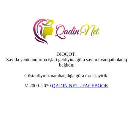
DİQQƏT!
Saytda yenidənqurma işləri getdiyinə görə sayt müvəqqəti olaraq
bağlıdır.
Göstərdiymiz narahatçılığa görə üzr istəyirik!
© 2009–2020
QADIN.NET - FACEBOOK