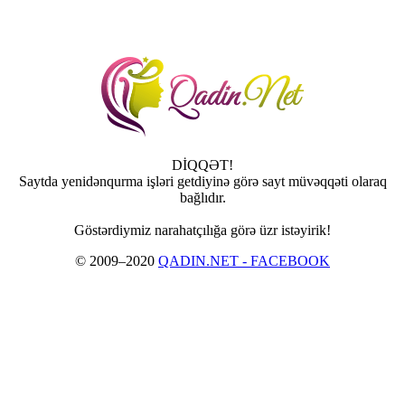
DİQQƏT!
Saytda yenidənqurma işləri getdiyinə görə sayt müvəqqəti olaraq
bağlıdır.
Göstərdiymiz narahatçılığa görə üzr istəyirik!
© 2009–2020
QADIN.NET - FACEBOOK