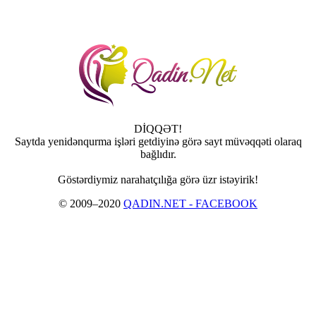
DİQQƏT!
Saytda yenidənqurma işləri getdiyinə görə sayt müvəqqəti olaraq
bağlıdır.
Göstərdiymiz narahatçılığa görə üzr istəyirik!
© 2009–2020
QADIN.NET - FACEBOOK