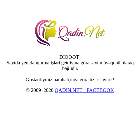
DİQQƏT!
Saytda yenidənqurma işləri getdiyinə görə sayt müvəqqəti olaraq
bağlıdır.
Göstərdiymiz narahatçılığa görə üzr istəyirik!
© 2009–2020
QADIN.NET - FACEBOOK