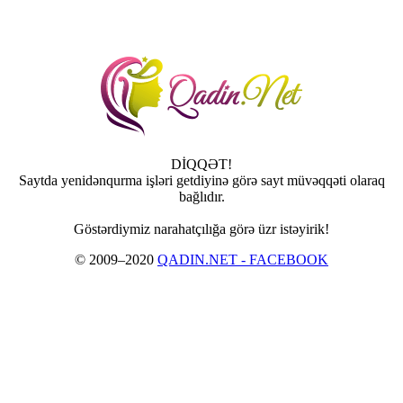
DİQQƏT!
Saytda yenidənqurma işləri getdiyinə görə sayt müvəqqəti olaraq
bağlıdır.
Göstərdiymiz narahatçılığa görə üzr istəyirik!
© 2009–2020
QADIN.NET - FACEBOOK