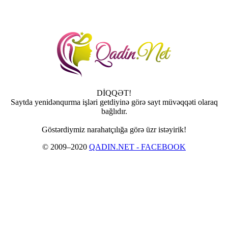
DİQQƏT!
Saytda yenidənqurma işləri getdiyinə görə sayt müvəqqəti olaraq
bağlıdır.
Göstərdiymiz narahatçılığa görə üzr istəyirik!
© 2009–2020
QADIN.NET - FACEBOOK