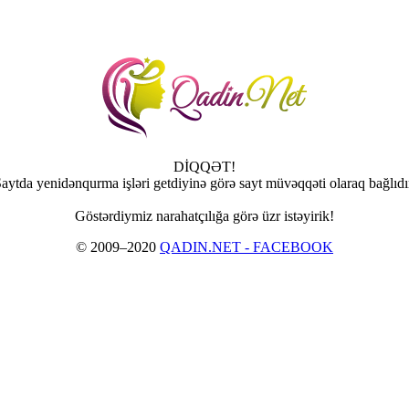
DİQQƏT!
aytda yenidənqurma işləri getdiyinə görə sayt müvəqqəti olaraq bağlıdı
Göstərdiymiz narahatçılığa görə üzr istəyirik!
© 2009–2020
QADIN.NET - FACEBOOK