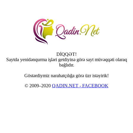
DİQQƏT!
Saytda yenidənqurma işləri getdiyinə görə sayt müvəqqəti olaraq
bağlıdır.
Göstərdiymiz narahatçılığa görə üzr istəyirik!
© 2009–2020
QADIN.NET - FACEBOOK