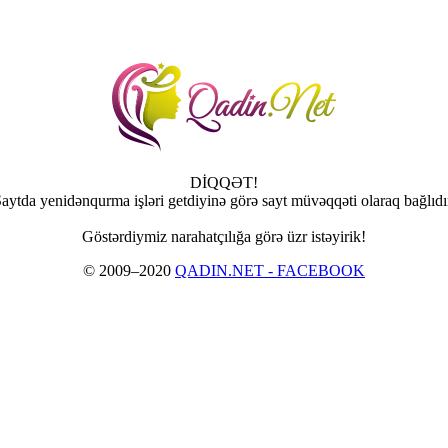
DİQQƏT!
aytda yenidənqurma işləri getdiyinə görə sayt müvəqqəti olaraq bağlıdı
Göstərdiymiz narahatçılığa görə üzr istəyirik!
© 2009–2020
QADIN.NET - FACEBOOK