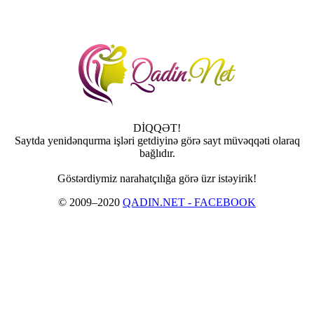
DİQQƏT!
Saytda yenidənqurma işləri getdiyinə görə sayt müvəqqəti olaraq
bağlıdır.
Göstərdiymiz narahatçılığa görə üzr istəyirik!
© 2009–2020
QADIN.NET - FACEBOOK