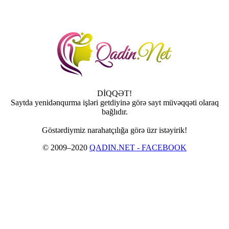
DİQQƏT!
Saytda yenidənqurma işləri getdiyinə görə sayt müvəqqəti olaraq
bağlıdır.
Göstərdiymiz narahatçılığa görə üzr istəyirik!
© 2009–2020
QADIN.NET - FACEBOOK