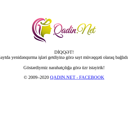
DİQQƏT!
aytda yenidənqurma işləri getdiyinə görə sayt müvəqqəti olaraq bağlıdı
Göstərdiymiz narahatçılığa görə üzr istəyirik!
© 2009–2020
QADIN.NET - FACEBOOK