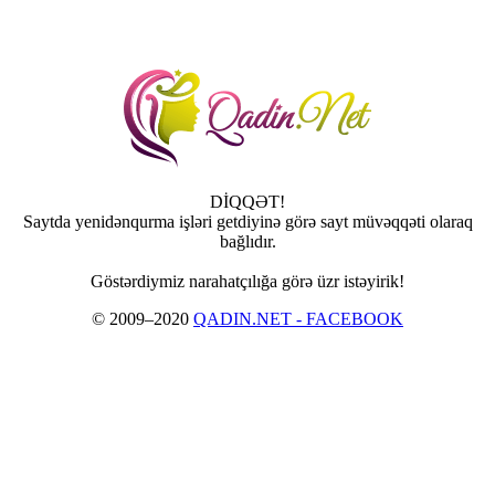
DİQQƏT!
Saytda yenidənqurma işləri getdiyinə görə sayt müvəqqəti olaraq
bağlıdır.
Göstərdiymiz narahatçılığa görə üzr istəyirik!
© 2009–2020
QADIN.NET - FACEBOOK