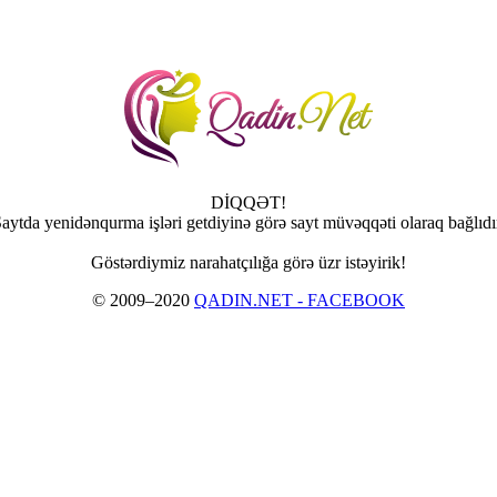
DİQQƏT!
aytda yenidənqurma işləri getdiyinə görə sayt müvəqqəti olaraq bağlıdı
Göstərdiymiz narahatçılığa görə üzr istəyirik!
© 2009–2020
QADIN.NET - FACEBOOK