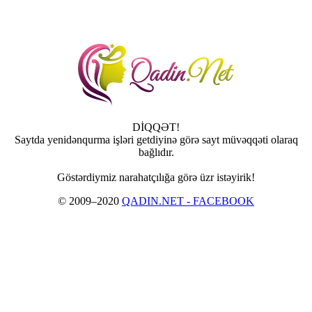
DİQQƏT!
Saytda yenidənqurma işləri getdiyinə görə sayt müvəqqəti olaraq
bağlıdır.
Göstərdiymiz narahatçılığa görə üzr istəyirik!
© 2009–2020
QADIN.NET - FACEBOOK