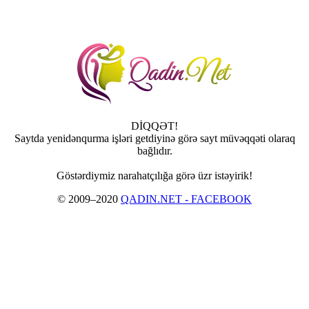
DİQQƏT!
Saytda yenidənqurma işləri getdiyinə görə sayt müvəqqəti olaraq
bağlıdır.
Göstərdiymiz narahatçılığa görə üzr istəyirik!
© 2009–2020
QADIN.NET - FACEBOOK