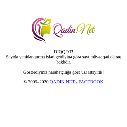
DİQQƏT!
Saytda yenidənqurma işləri getdiyinə görə sayt müvəqqəti olaraq
bağlıdır.
Göstərdiymiz narahatçılığa görə üzr istəyirik!
© 2009–2020
QADIN.NET - FACEBOOK