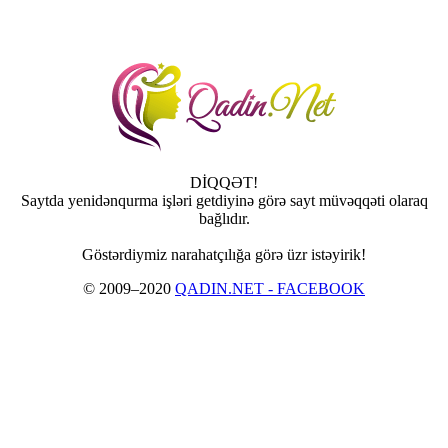
DİQQƏT!
Saytda yenidənqurma işləri getdiyinə görə sayt müvəqqəti olaraq
bağlıdır.
Göstərdiymiz narahatçılığa görə üzr istəyirik!
© 2009–2020
QADIN.NET - FACEBOOK