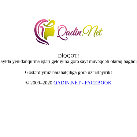
DİQQƏT!
aytda yenidənqurma işləri getdiyinə görə sayt müvəqqəti olaraq bağlıdı
Göstərdiymiz narahatçılığa görə üzr istəyirik!
© 2009–2020
QADIN.NET - FACEBOOK