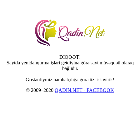
DİQQƏT!
Saytda yenidənqurma işləri getdiyinə görə sayt müvəqqəti olaraq
bağlıdır.
Göstərdiymiz narahatçılığa görə üzr istəyirik!
© 2009–2020
QADIN.NET - FACEBOOK