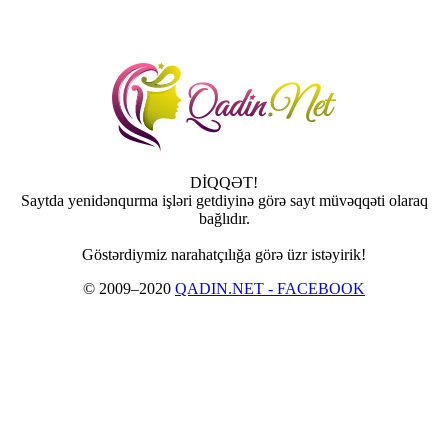
DİQQƏT!
Saytda yenidənqurma işləri getdiyinə görə sayt müvəqqəti olaraq
bağlıdır.
Göstərdiymiz narahatçılığa görə üzr istəyirik!
© 2009–2020
QADIN.NET - FACEBOOK