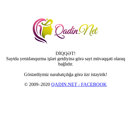
DİQQƏT!
Saytda yenidənqurma işləri getdiyinə görə sayt müvəqqəti olaraq
bağlıdır.
Göstərdiymiz narahatçılığa görə üzr istəyirik!
© 2009–2020
QADIN.NET - FACEBOOK