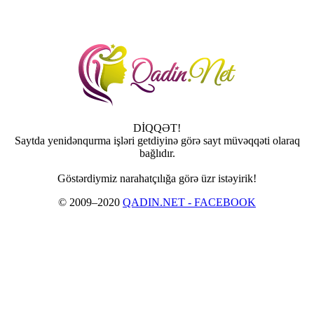
DİQQƏT!
Saytda yenidənqurma işləri getdiyinə görə sayt müvəqqəti olaraq
bağlıdır.
Göstərdiymiz narahatçılığa görə üzr istəyirik!
© 2009–2020
QADIN.NET - FACEBOOK