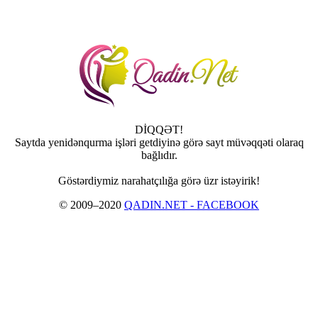
DİQQƏT!
Saytda yenidənqurma işləri getdiyinə görə sayt müvəqqəti olaraq
bağlıdır.
Göstərdiymiz narahatçılığa görə üzr istəyirik!
© 2009–2020
QADIN.NET - FACEBOOK