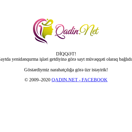
DİQQƏT!
aytda yenidənqurma işləri getdiyinə görə sayt müvəqqəti olaraq bağlıdı
Göstərdiymiz narahatçılığa görə üzr istəyirik!
© 2009–2020
QADIN.NET - FACEBOOK