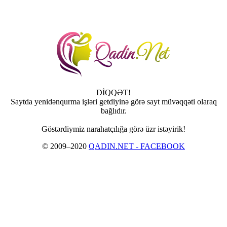
DİQQƏT!
Saytda yenidənqurma işləri getdiyinə görə sayt müvəqqəti olaraq
bağlıdır.
Göstərdiymiz narahatçılığa görə üzr istəyirik!
© 2009–2020
QADIN.NET - FACEBOOK