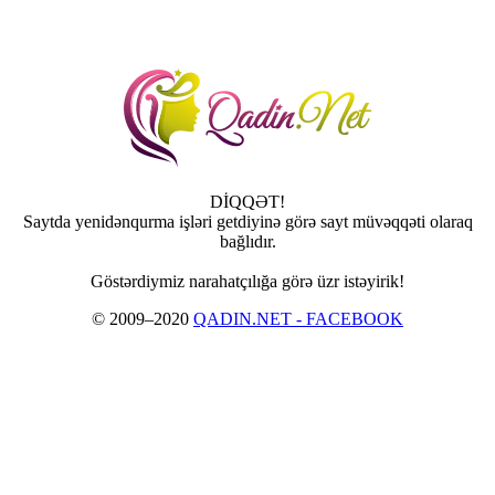
DİQQƏT!
Saytda yenidənqurma işləri getdiyinə görə sayt müvəqqəti olaraq
bağlıdır.
Göstərdiymiz narahatçılığa görə üzr istəyirik!
© 2009–2020
QADIN.NET - FACEBOOK