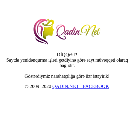
DİQQƏT!
Saytda yenidənqurma işləri getdiyinə görə sayt müvəqqəti olaraq
bağlıdır.
Göstərdiymiz narahatçılığa görə üzr istəyirik!
© 2009–2020
QADIN.NET - FACEBOOK