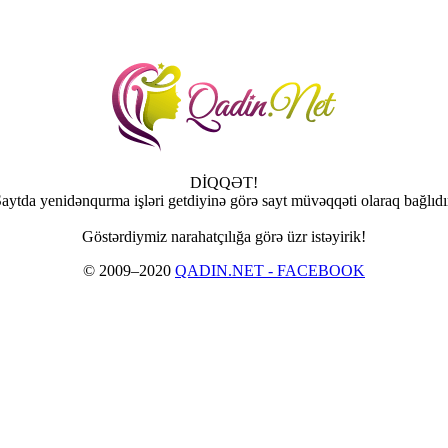
DİQQƏT!
aytda yenidənqurma işləri getdiyinə görə sayt müvəqqəti olaraq bağlıdı
Göstərdiymiz narahatçılığa görə üzr istəyirik!
© 2009–2020
QADIN.NET - FACEBOOK