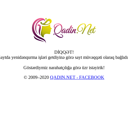
DİQQƏT!
aytda yenidənqurma işləri getdiyinə görə sayt müvəqqəti olaraq bağlıdı
Göstərdiymiz narahatçılığa görə üzr istəyirik!
© 2009–2020
QADIN.NET - FACEBOOK