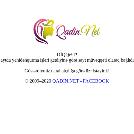
DİQQƏT!
aytda yenidənqurma işləri getdiyinə görə sayt müvəqqəti olaraq bağlıdı
Göstərdiymiz narahatçılığa görə üzr istəyirik!
© 2009–2020
QADIN.NET - FACEBOOK