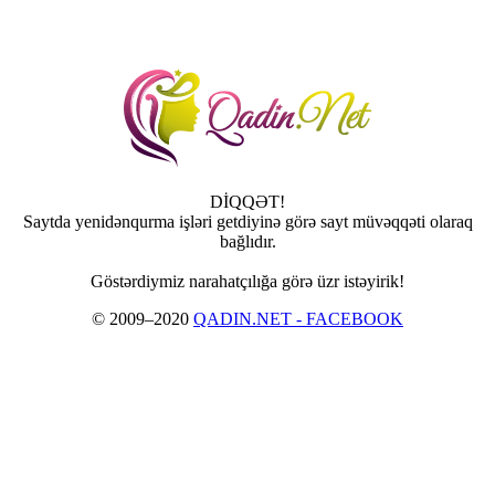
DİQQƏT!
Saytda yenidənqurma işləri getdiyinə görə sayt müvəqqəti olaraq
bağlıdır.
Göstərdiymiz narahatçılığa görə üzr istəyirik!
© 2009–2020
QADIN.NET - FACEBOOK