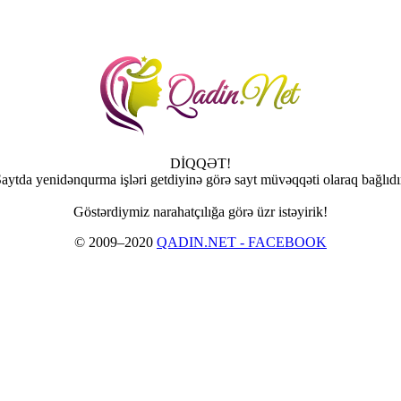
DİQQƏT!
aytda yenidənqurma işləri getdiyinə görə sayt müvəqqəti olaraq bağlıdı
Göstərdiymiz narahatçılığa görə üzr istəyirik!
© 2009–2020
QADIN.NET - FACEBOOK