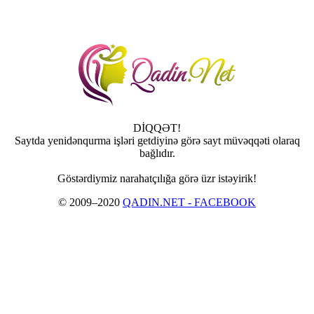
DİQQƏT!
Saytda yenidənqurma işləri getdiyinə görə sayt müvəqqəti olaraq
bağlıdır.
Göstərdiymiz narahatçılığa görə üzr istəyirik!
© 2009–2020
QADIN.NET - FACEBOOK