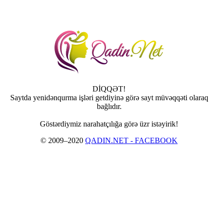
DİQQƏT!
Saytda yenidənqurma işləri getdiyinə görə sayt müvəqqəti olaraq
bağlıdır.
Göstərdiymiz narahatçılığa görə üzr istəyirik!
© 2009–2020
QADIN.NET - FACEBOOK