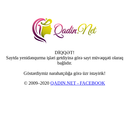
DİQQƏT!
Saytda yenidənqurma işləri getdiyinə görə sayt müvəqqəti olaraq
bağlıdır.
Göstərdiymiz narahatçılığa görə üzr istəyirik!
© 2009–2020
QADIN.NET - FACEBOOK