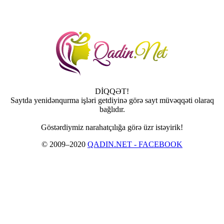
DİQQƏT!
Saytda yenidənqurma işləri getdiyinə görə sayt müvəqqəti olaraq
bağlıdır.
Göstərdiymiz narahatçılığa görə üzr istəyirik!
© 2009–2020
QADIN.NET - FACEBOOK