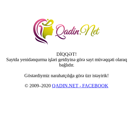
DİQQƏT!
Saytda yenidənqurma işləri getdiyinə görə sayt müvəqqəti olaraq
bağlıdır.
Göstərdiymiz narahatçılığa görə üzr istəyirik!
© 2009–2020
QADIN.NET - FACEBOOK