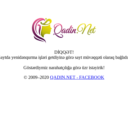
DİQQƏT!
aytda yenidənqurma işləri getdiyinə görə sayt müvəqqəti olaraq bağlıdı
Göstərdiymiz narahatçılığa görə üzr istəyirik!
© 2009–2020
QADIN.NET - FACEBOOK