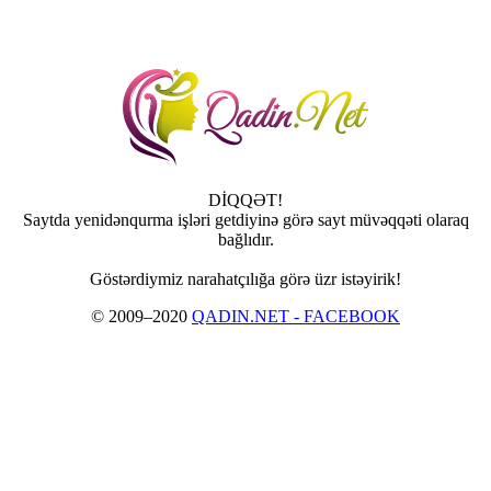
DİQQƏT!
Saytda yenidənqurma işləri getdiyinə görə sayt müvəqqəti olaraq
bağlıdır.
Göstərdiymiz narahatçılığa görə üzr istəyirik!
© 2009–2020
QADIN.NET - FACEBOOK