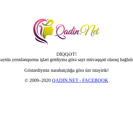
DİQQƏT!
aytda yenidənqurma işləri getdiyinə görə sayt müvəqqəti olaraq bağlıdı
Göstərdiymiz narahatçılığa görə üzr istəyirik!
© 2009–2020
QADIN.NET - FACEBOOK