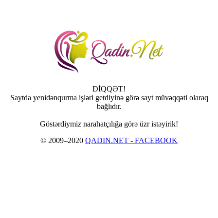
DİQQƏT!
Saytda yenidənqurma işləri getdiyinə görə sayt müvəqqəti olaraq
bağlıdır.
Göstərdiymiz narahatçılığa görə üzr istəyirik!
© 2009–2020
QADIN.NET - FACEBOOK