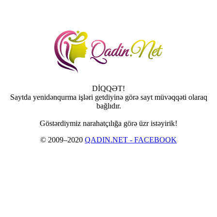
DİQQƏT!
Saytda yenidənqurma işləri getdiyinə görə sayt müvəqqəti olaraq
bağlıdır.
Göstərdiymiz narahatçılığa görə üzr istəyirik!
© 2009–2020
QADIN.NET - FACEBOOK