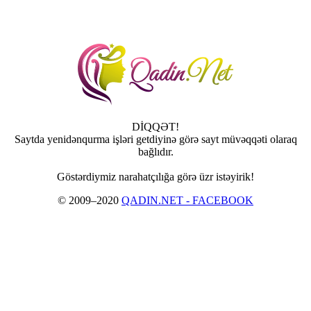
DİQQƏT!
Saytda yenidənqurma işləri getdiyinə görə sayt müvəqqəti olaraq
bağlıdır.
Göstərdiymiz narahatçılığa görə üzr istəyirik!
© 2009–2020
QADIN.NET - FACEBOOK