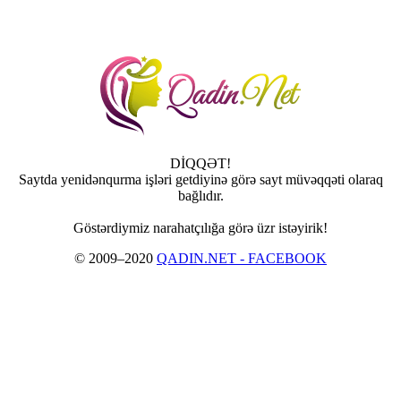
DİQQƏT!
Saytda yenidənqurma işləri getdiyinə görə sayt müvəqqəti olaraq
bağlıdır.
Göstərdiymiz narahatçılığa görə üzr istəyirik!
© 2009–2020
QADIN.NET - FACEBOOK