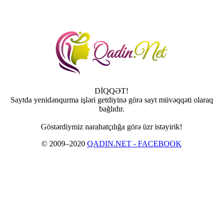
DİQQƏT!
Saytda yenidənqurma işləri getdiyinə görə sayt müvəqqəti olaraq
bağlıdır.
Göstərdiymiz narahatçılığa görə üzr istəyirik!
© 2009–2020
QADIN.NET - FACEBOOK