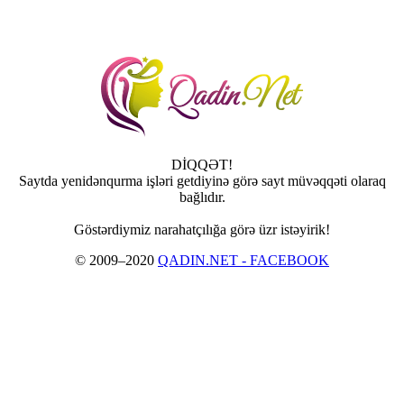
DİQQƏT!
Saytda yenidənqurma işləri getdiyinə görə sayt müvəqqəti olaraq
bağlıdır.
Göstərdiymiz narahatçılığa görə üzr istəyirik!
© 2009–2020
QADIN.NET - FACEBOOK